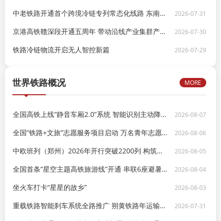
中老铁路开通首个跨境冷链专列常态化线路 东南亚鲜果48小时直达成都
2026-07-31
京港高铁赣深段开通五周年 带动沿线产业集群产值破千亿
2026-07-30
铁路冷链物流开启无人智控新篇
2026-07-29
世界铁路概况
MORE
全国高铁上线“静音车厢2.0”系统 智能识别主动降噪实现全域静谧体验
2026-08-07
全国“铁路+文旅”志愿服务项目启动 万名青年志愿者上岗服务
2026-08-06
中欧班列（郑州）2026年开行突破2200列 构筑内陆开放新通道
2026-08-05
全国首条“星空主题高铁旅游线”开通 串联6座避暑小城成暑期爆款
2026-08-04
坐火车打卡“星星的故乡”
2026-08-03
重载铁路智能刹车系统全路推广 朔黄铁路年运输能力提升15%
2026-07-31