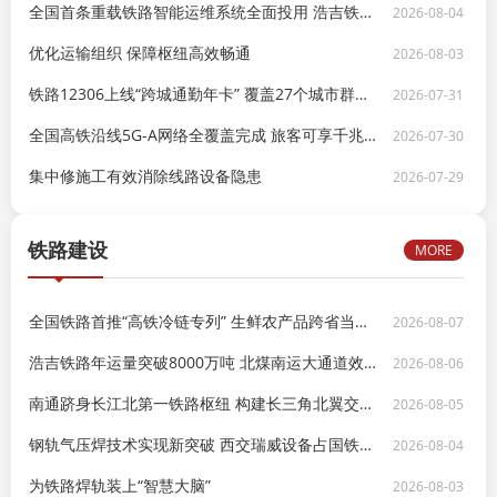
全国首条重载铁路智能运维系统全面投用 浩吉铁路年运量有望突破1.2亿吨
2026-08-04
优化运输组织 保障枢纽高效畅通
2026-08-03
铁路12306上线“跨城通勤年卡” 覆盖27个城市群降低上班族出行成本
2026-07-31
全国高铁沿线5G-A网络全覆盖完成 旅客可享千兆车载体验
2026-07-30
集中修施工有效消除线路设备隐患
2026-07-29
铁路建设
MORE
全国铁路首推“高铁冷链专列” 生鲜农产品跨省当日达
2026-08-07
浩吉铁路年运量突破8000万吨 北煤南运大通道效能持续释放
2026-08-06
南通跻身长江北第一铁路枢纽 构建长三角北翼交通新格局
2026-08-05
钢轨气压焊技术实现新突破 西交瑞威设备占国铁维护市场近五成
2026-08-04
为铁路焊轨装上“智慧大脑”
2026-08-03