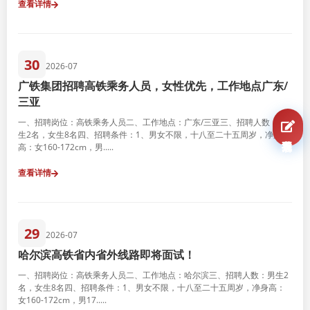
查看详情
30
2026-07
广铁集团招聘高铁乘务人员，女性优先，工作地点广东/
三亚
一、招聘岗位：高铁乘务人员二、工作地点：广东/三亚三、招聘人数：男
生2名，女生8名四、招聘条件：1、男女不限，十八至二十五周岁，净身
我要报名
高：女160-172cm，男.....
查看详情
29
2026-07
哈尔滨高铁省内省外线路即将面试！
一、招聘岗位：高铁乘务人员二、工作地点：哈尔滨三、招聘人数：男生2
名，女生8名四、招聘条件：1、男女不限，十八至二十五周岁，净身高：
女160-172cm，男17.....