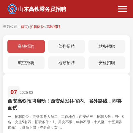
山东高铁乘务员招聘
当前位置：
首页
招聘岗位
高铁招聘
>
>
高铁招聘
普列招聘
站务招聘
航空招聘
地勤招聘
安检招聘
07
2026-08
西安高铁招聘启动！西安站发往省内、省外路线，即将
面试
一、招聘岗位：高铁乘务人员二、工作地点：西安站三、招聘人数：男生3
名，女生5名四、招聘条件：1、男女不限，年龄不限（十八至二十五周岁
优先），身高不限（净身高：女.....