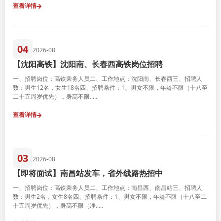
查看详情
04
2026-08
【沈阳高铁】沈阳南、长春西高铁岗位招聘
一、招聘岗位：高铁乘务人员二、工作地点：沈阳南、长春西三、招聘人
数：男生12名，女生18名四、招聘条件：1、男女不限，年龄不限（十八至
二十五周岁优先），身高不限.....
查看详情
03
2026-08
【即将面试】南昌站发车，省外线路热招中
一、招聘岗位：高铁乘务人员二、工作地点：南昌西、南昌站三、招聘人
数：男生2名，女生8名四、招聘条件：1、男女不限，年龄不限（十八至二
十五周岁优先），身高不限（净.....